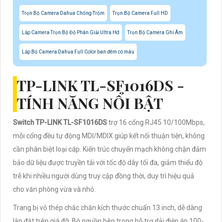
Trọn Bộ Camera Dahua Chống Trộm
Trọn Bộ Camera Full HD
Lắp Camera Trọn Bộ Độ Phân Giải Ultra Hd
Trọn Bộ Camera Ghi Âm
Lắp Bộ Camera Dahua Full Color ban đêm có màu
TP-LINK TL-SF1016DS -
TÍNH NĂNG NỔI BẬT
Switch TP-LINK TL-SF1016DS
trợ 16 cổng RJ45 10/100Mbps,
mỗi cổng đều tự động MDI/MDIX giúp kết nối thuận tiện, không
cần phân biệt loại cáp. Kiến trúc chuyển mạch không chặn đảm
bảo dữ liệu được truyền tải với tốc độ dây tối đa, giảm thiểu độ
trễ khi nhiều người dùng truy cập đồng thời, duy trì hiệu quả
cho văn phòng vừa và nhỏ.
Trang bị vỏ thép chắc chắn kích thước chuẩn 13 inch, dễ dàng
lắp đặt trên giá đỡ. Bộ nguồn bên trong hỗ trợ dải điện áp 100-