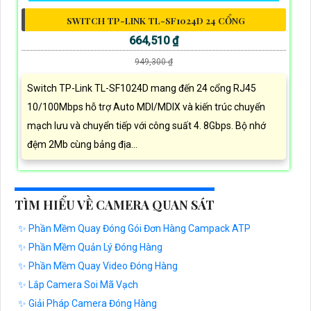
SWITCH TP-LINK TL-SF1024D 24 CỔNG
664,510 ₫
949,300 ₫
Switch TP-Link TL-SF1024D mang đến 24 cổng RJ45
10/100Mbps hỗ trợ Auto MDI/MDIX và kiến trúc chuyển
mạch lưu và chuyển tiếp với công suất 4. 8Gbps. Bộ nhớ
đệm 2Mb cùng bảng địa...
TÌM HIỂU VỀ CAMERA QUAN SÁT
✨ Phần Mềm Quay Đóng Gói Đơn Hàng Campack ATP
✨ Phần Mềm Quản Lý Đóng Hàng
✨ Phần Mềm Quay Video Đóng Hàng
✨ Lắp Camera Soi Mã Vạch
✨ Giải Pháp Camera Đóng Hàng