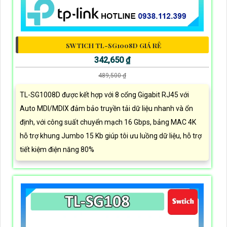
SWTICH TL-SG1008D GIÁ RẺ
342,650 ₫
489,500 ₫
TL-SG1008D được kết hợp với 8 cổng Gigabit RJ45 với
Auto MDI/MDIX đảm bảo truyền tải dữ liệu nhanh và ổn
định, với công suất chuyển mạch 16 Gbps, bảng MAC 4K
hỗ trợ khung Jumbo 15 Kb giúp tôi ưu luồng dữ liệu, hỗ trợ
tiết kiệm điện năng 80%