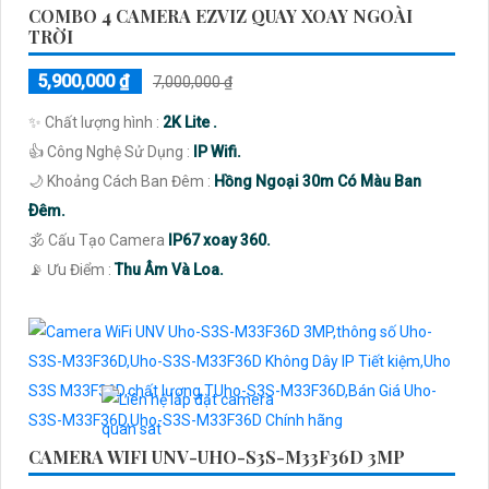
COMBO 4 CAMERA EZVIZ QUAY XOAY NGOÀI
TRỜI
5,900,000 ₫
7,000,000 ₫
✨ Chất lượng hình :
2K Lite .
👍 Công Nghệ Sử Dụng :
IP Wifi.
🌙 Khoảng Cách Ban Đêm :
Hồng Ngoại 30m Có Màu Ban
Ðêm.
🕉️ Cấu Tạo Camera
IP67 xoay 360.
️📡 Ưu Điểm :
Thu Âm Và Loa.
CAMERA WIFI UNV-UHO-S3S-M33F36D 3MP