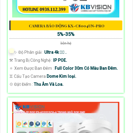
CAMERA BÁO ĐỘNG KX-C8004UN-PRO
5%-35%
liên hệ
✨ Độ Phân giải :
Ultra 4k 👍🏾 .
⚒ Trang Bị Công Nghệ :
IP POE.
🔅 Xem Được Ban Đêm :
Full Color 30m Có Màu Ban Ðêm.
♊ Cấu Tạo Camera
Dome Kim loại.
️💠 Đặt Điểm :
Thu Âm Và Loa.