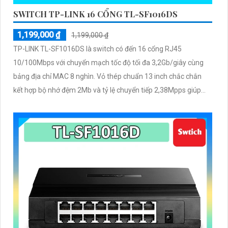
SWITCH TP-LINK 16 CỔNG TL-SF1016DS
1,199,000 ₫
1,199,000 ₫
TP-LINK TL-SF1016DS là switch có đến 16 cổng RJ45
10/100Mbps với chuyển mạch tốc độ tối đa 3,2Gb/giây cùng
bảng địa chỉ MAC 8 nghìn. Vỏ thép chuẩn 13 inch chắc chắn
kết hợp bộ nhớ đệm 2Mb và tỷ lệ chuyển tiếp 2,38Mpps giúp
truyền tải ổn định