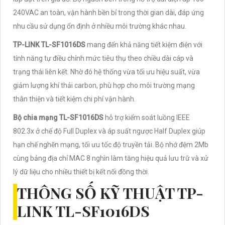
240VAC an toàn, vận hành bền bỉ trong thời gian dài, đáp ứng
nhu cầu sử dụng ổn định ở nhiều môi trường khác nhau.
TP-LINK TL-SF1016DS
mang đến khả năng tiết kiệm điện với
tính năng tự điều chỉnh mức tiêu thụ theo chiều dài cáp và
trạng thái liên kết. Nhờ đó hệ thống vừa tối ưu hiệu suất, vừa
giảm lượng khí thải carbon, phù hợp cho môi trường mạng
thân thiện và tiết kiệm chi phí vận hành.
Bộ chia mạng TL-SF1016DS
hỗ trợ kiểm soát luồng IEEE
802.3x ở chế độ Full Duplex và áp suất ngược Half Duplex giúp
hạn chế nghẽn mạng, tối ưu tốc độ truyền tải. Bộ nhớ đệm 2Mb
cùng bảng địa chỉ MAC 8 nghìn làm tăng hiệu quả lưu trữ và xử
lý dữ liệu cho nhiều thiết bị kết nối đồng thời.
THÔNG SỐ KỸ THUẬT TP-
LINK TL-SF1016DS