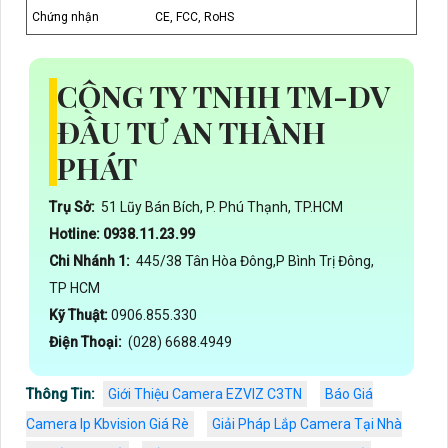
Chứng nhận
CE, FCC, RoHS
CÔNG TY TNHH TM-DV
ĐẦU TƯ AN THÀNH
PHÁT
Trụ Sở:
51 Lũy Bán Bích, P. Phú Thạnh, TP.HCM
Hotline: 0938.11.23.99
Chi Nhánh 1:
445/38 Tân Hòa Đông,P Bình Trị Đông,
TP HCM
Kỹ Thuật:
0906.855.330
Điện Thoại:
(028) 6688.4949
Thông Tin:
Giới Thiệu Camera EZVIZ C3TN
Báo Giá
Camera Ip Kbvision Giá Rè
Giải Pháp Lắp Camera Tại Nhà