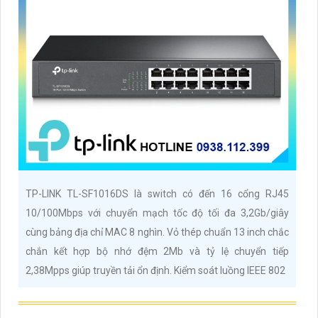
TP-LINK TL-SF1016DS là switch có đến 16 cổng RJ45
10/100Mbps với chuyển mạch tốc độ tối đa 3,2Gb/giây
cùng bảng địa chỉ MAC 8 nghìn. Vỏ thép chuẩn 13 inch chắc
chắn kết hợp bộ nhớ đệm 2Mb và tỷ lệ chuyển tiếp
2,38Mpps giúp truyền tải ổn định. Kiểm soát luồng IEEE 802