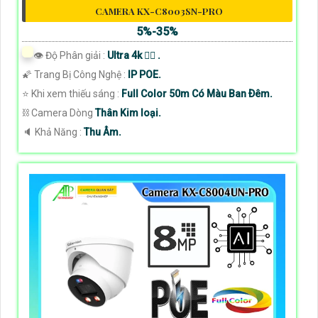
CAMERA KX-C8003SN-PRO
5%-35%
👁 Độ Phân giải :
Ultra 4k 👍🏾 .
🌠 Trang Bị Công Nghệ :
IP POE.
⭐ Khi xem thiếu sáng :
Full Color 50m Có Màu Ban Ðêm.
⛓ Camera Dòng
Thân Kim loại.
️🔈 Khả Năng :
Thu Âm.