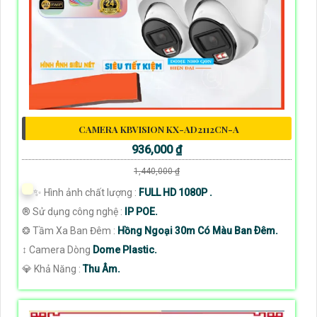
CAMERA KBVISION KX-AD2112CN-A
936,000 ₫
1,440,000 ₫
✨ Hình ảnh chất lượng :
FULL HD 1080P .
®️ Sử dụng công nghệ :
IP POE.
❂ Tầm Xa Ban Đêm :
Hồng Ngoại 30m Có Màu Ban Ðêm.
↕️ Camera Dòng
Dome Plastic.
️💎 Khả Năng :
Thu Âm.