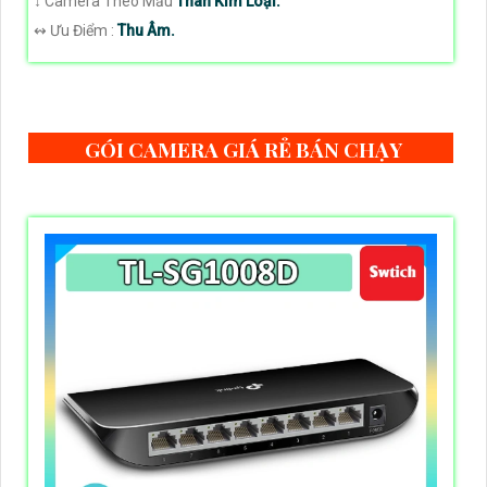
↕️ Camera Theo Mẫu
Thân Kim Loại.
️↭ Ưu Điểm :
Thu Âm.
GÓI CAMERA GIÁ RẺ BÁN CHẠY