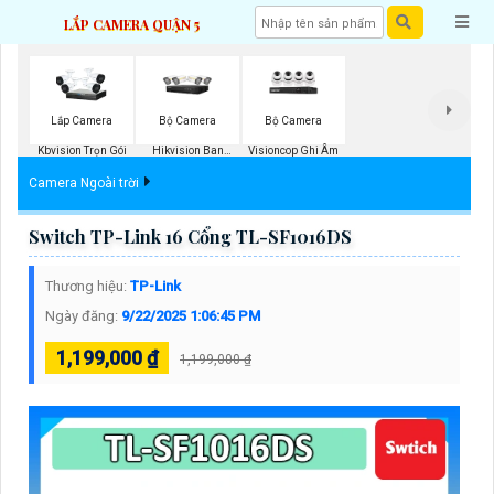
LẮP CAMERA QUẬN 5
Bộ Camera
Bộ Camera
Lắp Camera
Hikvision Ban
Visioncop Ghi Âm
Kbvision Trọn Gói
Đêm Có Màu
Camera Ngoài trời
Switch TP-Link 16 Cổng TL-SF1016DS
Thương hiệu:
TP-Link
Ngày đăng:
9/22/2025 1:06:45 PM
1,199,000 ₫
1,199,000 ₫