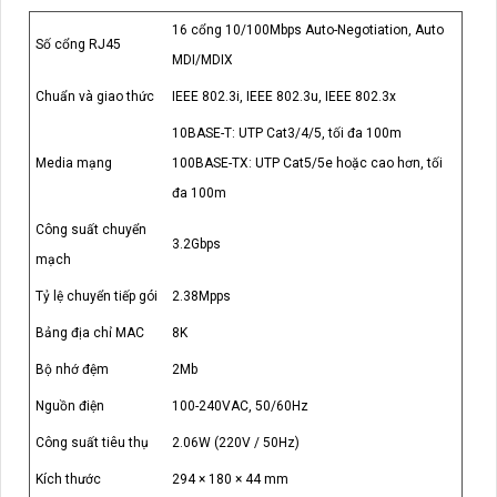
16 cổng 10/100Mbps Auto-Negotiation, Auto
Số cổng RJ45
MDI/MDIX
Chuẩn và giao thức
IEEE 802.3i, IEEE 802.3u, IEEE 802.3x
10BASE-T: UTP Cat3/4/5, tối đa 100m
Media mạng
100BASE-TX: UTP Cat5/5e hoặc cao hơn, tối
đa 100m
Công suất chuyển
3.2Gbps
mạch
Tỷ lệ chuyển tiếp gói
2.38Mpps
Bảng địa chỉ MAC
8K
Bộ nhớ đệm
2Mb
Nguồn điện
100-240VAC, 50/60Hz
Công suất tiêu thụ
2.06W (220V / 50Hz)
Kích thước
294 × 180 × 44 mm