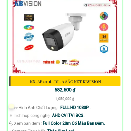
KX-AF2011L-DL-A SẮC NÉT KBVISION
682,500 ₫
1,050,000 ₫
️👀 Hình Ành Chất Lượng :
FULL HD 1080P .
⚛️ Tích hợp công nghệ :
AHD CVI TVI BCS.
🌜 Xem ban đêm :
Full Color 20m Có Màu Ban Đêm.