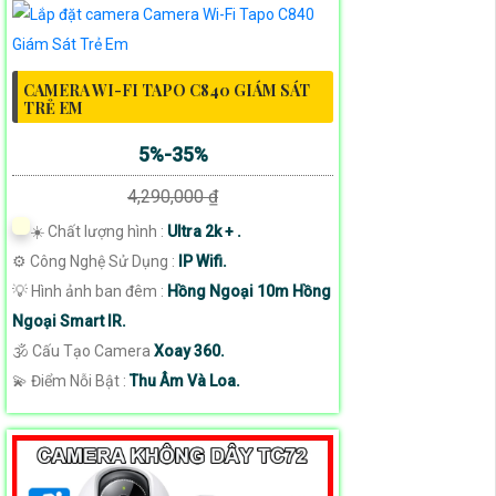
CAMERA WI-FI TAPO C840 GIÁM SÁT
TRẺ EM
5%-35%
4,290,000 ₫
☀️ Chất lượng hình :
Ultra 2k + .
⚙ Công Nghệ Sử Dụng :
IP Wifi.
💡 Hình ảnh ban đêm :
Hồng Ngoại 10m Hồng
Ngoại Smart IR.
🕉️ Cấu Tạo Camera
Xoay 360.
️💫 Điểm Nỗi Bật :
Thu Âm Và Loa.