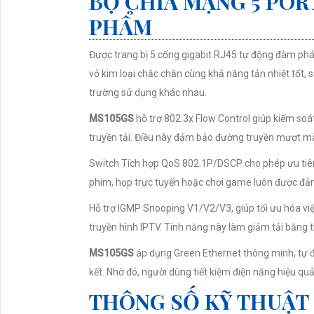
BỘ CHIA MẠNG 5 POR
PHẨM
Được trang bị 5 cổng gigabit RJ45 tự động đàm phán
vỏ kim loại chắc chắn cùng khả năng tản nhiệt tốt,
trường sử dụng khác nhau.
MS105GS
hỗ trợ 802.3x Flow Control giúp kiểm soá
truyền tải. Điều này đảm bảo đường truyền mượt mà 
Switch Tích hợp QoS 802.1P/DSCP cho phép ưu tiên
phim, họp trực tuyến hoặc chơi game luôn được đả
Hỗ trợ IGMP Snooping V1/V2/V3, giúp tối ưu hóa việ
truyền hình IPTV. Tính năng này làm giảm tải băng t
MS105GS
áp dụng Green Ethernet thông minh, tự độ
kết. Nhờ đó, người dùng tiết kiệm điện năng hiệu quả 
THÔNG SỐ KỸ THUẬT