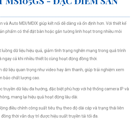
T MS105GS - ĐẶC ĐIỂM SẢN
 và Auto MDI/MDIX giúp kết nối dễ dàng và ổn định hơn. Với thiết kế
 sản phẩm có thể đặt bàn hoặc gắn tường linh hoạt trong nhiều môi
t luồng dữ liệu hiệu quả, giảm tình trạng nghẽn mạng trong quá trình
ngay cả khi nhiều thiết bị cùng hoạt động đồng thời.
 dữ liệu quan trọng như video hay âm thanh, giúp trải nghiệm xem
m bảo chất lượng cao.
c truyền dữ liệu đa hướng, đặc biệt phù hợp với hệ thống camera IP và
hông, mang lại hiệu quả hoạt động lâu dài.
ng điều chỉnh công suất tiêu thụ theo độ dài cáp và trạng thái liên
đồng thời vẫn duy trì được hiệu suất truyền tải tối đa.