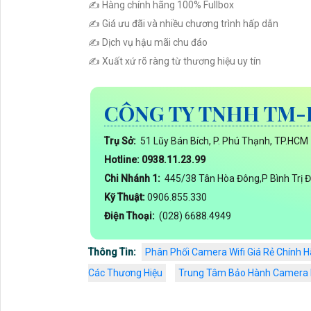
✍️ Hàng chính hãng 100% Fullbox
✍️ Giá ưu đãi và nhiều chương trình hấp dẫn
✍️ Dịch vụ hậu mãi chu đáo
✍️ Xuất xứ rõ ràng từ thương hiệu uy tín
CÔNG TY TNHH TM-
Trụ Sở:
51 Lũy Bán Bích, P. Phú Thạnh, TP.HCM
Hotline: 0938.11.23.99
Chi Nhánh 1:
445/38 Tân Hòa Đông,P Bình Trị 
Kỹ Thuật:
0906.855.330
Điện Thoại:
(028) 6688.4949
Thông Tin:
Phân Phối Camera Wifi Giá Rẻ Chính 
Các Thương Hiệu
Trung Tâm Bảo Hành Camera H