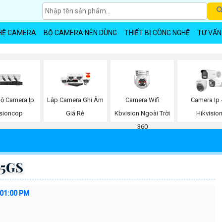
HỆ CAMERA
BỘ CAMERA NÊN DÙNG
THIẾT BỊ CÔNG NGHỆ
TƯ VẤN
Bộ Camera Ip
Camera Wifi
Lắp Camera Ghi Âm
Camera Ip 
isioncop
Kbvision Ngoài Trời
Giá Rẻ
Hikvisio
360
05GS
:01:00 PM