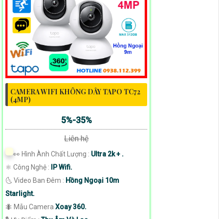
CAMERA WIFI KHÔNG DÂY TAPO TC72
(4MP)
5%-35%
Liên hệ
️👀 Hình Ành Chất Lượng :
Ultra 2k + .
⚛️ Công Nghệ :
IP Wifi.
🌜 Video Ban Đêm :
Hồng Ngoại 10m
Starlight.
🐜 Mẫu Camera
Xoay 360.