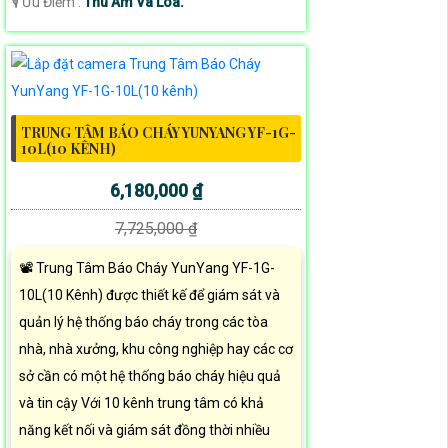
️🎙 Ưu Điểm :
Thu Âm Và Loa.
TRUNG TÂM BÁO CHÁY YUNYANG YF-1G-
10L(10 KÊNH)
6,180,000 ₫
7,725,000 ₫
📽 Trung Tâm Báo Cháy YunYang YF-1G-
10L(10 Kênh) được thiết kế để giám sát và
quản lý hệ thống báo cháy trong các tòa
nhà, nhà xưởng, khu công nghiệp hay các cơ
sở cần có một hệ thống báo cháy hiệu quả
và tin cậy Với 10 kênh trung tâm có khả
năng kết nối và giám sát đồng thời nhiều