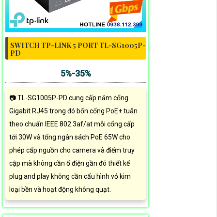
SWITCH TP-LINK 5 PORT TL-SG1005P-
PD
5%-35%
📷 TL-SG1005P-PD cung cấp năm cổng
Gigabit RJ45 trong đó bốn cổng PoE+ tuân
theo chuẩn IEEE 802.3af/at mỗi cổng cấp
tới 30W và tổng ngân sách PoE 65W cho
phép cấp nguồn cho camera và điểm truy
cập mà không cần ổ điện gần đó thiết kế
plug and play không cần cấu hình vỏ kim
loại bền và hoạt động không quạt.