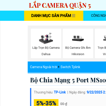
LẮP CAMERA QUẬN 5
DANH MỤC SẢN PHẨM
CÔNG NG
Bộ Camera Ghi Âm
Trọn 
Lắp Trọn Bộ Camera
Hikvision
V
Dahua
Camera Ngoài trời
Switch Tplink
Bộ Chia Mạng 5 Port MS1
Thương hiệu:
TP-Link
Ngày đăng:
9/22/2025 2
5%-35%
00 ₫