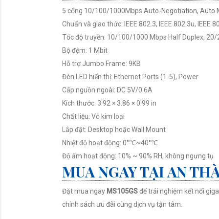
5 cổng 10/100/1000Mbps Auto-Negotiation, Auto
Chuẩn và giao thức: IEEE 802.3, IEEE 802.3u, IEEE
Tốc độ truyền: 10/100/1000 Mbps Half Duplex, 20/
Bộ đệm: 1 Mbit
Hỗ trợ Jumbo Frame: 9KB
Đèn LED hiển thị: Ethernet Ports (1-5), Power
Cấp nguồn ngoài: DC 5V/0.6A
Kích thước: 3.92 × 3.86 × 0.99 in
Chất liệu: Vỏ kim loại
Lắp đặt: Desktop hoặc Wall Mount
Nhiệt độ hoạt động: 0°℃~40°℃
Độ ẩm hoạt động: 10% ~ 90% RH, không ngưng tụ
MUA NGAY TẠI AN TH
Đặt mua ngay
MS105GS
để trải nghiệm kết nối gig
chính sách ưu đãi cùng dịch vụ tận tâm.